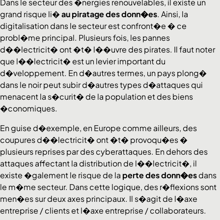
Dans le secteur des �nergies renouvelables, il existe un
grand risque li�
au piratage des donn�es
. Ainsi, la
digitalisation dans le secteur est confront�e � ce
probl�me principal. Plusieurs fois, les pannes
d��lectricit� ont �t� l��uvre des pirates. Il faut noter
que l��lectricit� est un levier important du
d�veloppement. En d�autres termes, un pays plong�
dans le noir peut subir d�autres types d�attaques qui
menacent la s�curit� de la population et des biens
�conomiques.
En guise d�exemple, en Europe comme ailleurs, des
coupures d��lectricit� ont �t� provoqu�es �
plusieurs reprises par des cyberattaques. En dehors des
attaques affectant la distribution de l��lectricit�, il
existe �galement le risque de la
perte des donn�es
dans
le m�me secteur. Dans cette logique, des r�flexions sont
men�es sur deux axes principaux. Il s�agit de l�axe
entreprise / clients et l�axe entreprise / collaborateurs.