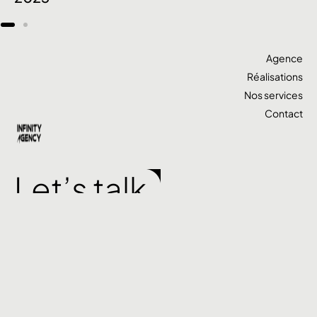
Agence
Réalisations
Nos services
Contact
Let’s talk
Accueil
Work
Services
Contact
+ 32 02 883 58 74
contact@infinityagency.be
Quai au bois de construction 7A, 1000 Bruxelles