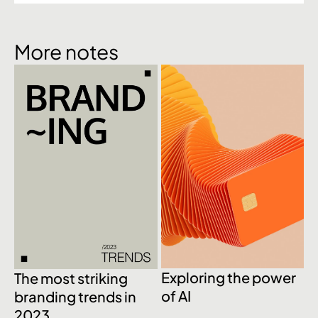
More notes
Exploring the power
1
The most striking
of AI
c
branding trends in
d
2023