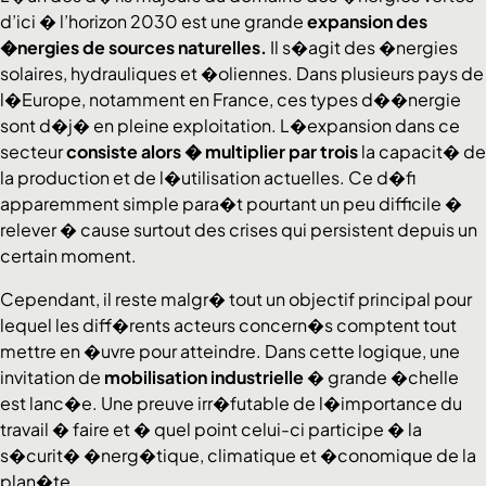
d’ici � l’horizon 2030 est une grande
expansion des
�nergies de sources naturelles.
Il s�agit des �nergies
solaires, hydrauliques et �oliennes. Dans plusieurs pays de
l�Europe, notamment en France, ces types d��nergie
sont d�j� en pleine exploitation. L�expansion dans ce
secteur
consiste alors �
multiplier
par trois
la capacit� de
la production et de l�utilisation actuelles. Ce d�fi
apparemment simple para�t pourtant un peu difficile �
relever � cause surtout des crises qui persistent depuis un
certain moment.
Cependant, il reste malgr� tout un objectif principal pour
lequel les diff�rents acteurs concern�s comptent tout
mettre en �uvre pour atteindre. Dans cette logique, une
invitation de
mobilisation industrielle
� grande �chelle
est lanc�e. Une preuve irr�futable de l�importance du
travail � faire et � quel point celui-ci participe � la
s�curit� �nerg�tique, climatique et �conomique de la
plan�te.