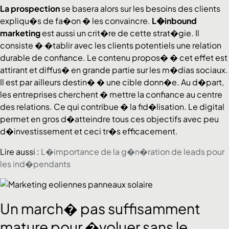
La prospection
se basera alors sur les besoins des clients
expliqu�s de fa�on � les convaincre.
L�inbound
marketing
est aussi un crit�re de cette strat�gie. Il
consiste � �tablir avec les clients potentiels une relation
durable de confiance. Le contenu propos� � cet effet est
attirant et diffus� en grande partie sur les m�dias sociaux.
Il est par ailleurs destin� � une cible donn�e. Au d�part,
les entreprises cherchent � mettre la confiance au centre
des relations. Ce qui contribue � la fid�lisation. Le digital
permet en gros d�atteindre tous ces objectifs avec peu
d�investissement et ceci tr�s efficacement.
Lire aussi :
L�importance de la g�n�ration de leads pour
les ind�pendants
Un march� pas suffisamment
mature pour �voluer sans le