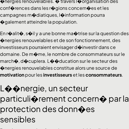
�nergies renouvelables. � travers l�organisation des
conf�rences dans les r�gions concern�es et les
campagnes m�diatiques, l�information pourra
�galement atteindre la population.
En r�alit�, s�il y a une bonne ma�trise sur la question des
�nergies renouvelables et de son fonctionnement, des
investisseurs pourraient envisager d�investir dans ce
domaine. De m�me, le nombre de consommateurs sur le
march�, d�cuplera. L��ducation sur le secteur des
�nergies renouvelables constitue alors une source de
motivation
pour les
investisseurs
et les
consommateurs
.
L��nergie, un secteur
particuli�rement concern� par la
protection des donn�es
sensibles