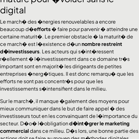
digital
Le march� des �nergies renouvelables a encore
beaucoup d�
efforts
� faire pour parvenir � atteindre une
certaine maturit�. Le premier obstacle � la maturit� de
ce march� est l�existence d�un
nombre restreint
d�investisseurs
. Les acteurs qui s�int�ressent
r�ellement � l�investissement dans ce domaine tr�s
important sont en majorit� les dirigeants de petites
entreprises �nerg�tiques. Il est donc remarqu� que les
efforts ne sont pas concentr�s pour que les
investissements s�intensifient dans le milieu.
Sur le march�, il manque �galement des moyens pour
mieux communiquer dans le but de faire appel � des
investisseurs tout en les convainquant de l�importance du
secteur. D�o� l�obligation
d�int�grer le marketing
commercial
dans ce milieu. D�s lors, une bonne partie des
actions doit se faire au moyen des m�thodes digitales.