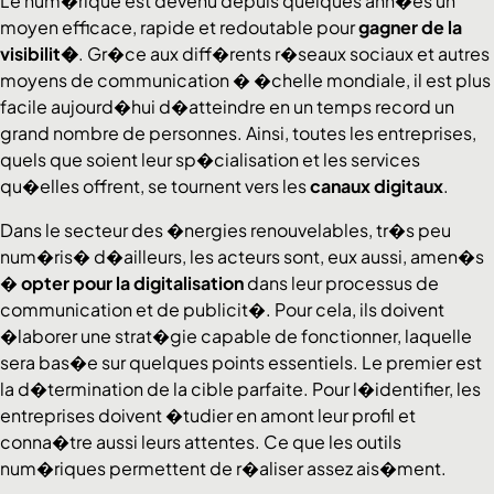
Le num�rique est devenu depuis quelques ann�es un
moyen efficace, rapide et redoutable pour
gagner de la
visibilit�
. Gr�ce aux diff�rents r�seaux sociaux et autres
moyens de communication � �chelle mondiale, il est plus
facile aujourd�hui d�atteindre en un temps record un
grand nombre de personnes. Ainsi, toutes les entreprises,
quels que soient leur sp�cialisation et les services
qu�elles offrent, se tournent vers les
canaux digitaux
.
Dans le secteur des �nergies renouvelables, tr�s peu
num�ris� d�ailleurs, les acteurs sont, eux aussi, amen�s
�
opter pour la digitalisation
dans leur processus de
communication et de publicit�. Pour cela, ils doivent
�laborer une strat�gie capable de fonctionner, laquelle
sera bas�e sur quelques points essentiels. Le premier est
la d�termination de la cible parfaite. Pour l�identifier, les
entreprises doivent �tudier en amont leur profil et
conna�tre aussi leurs attentes. Ce que les outils
num�riques permettent de r�aliser assez ais�ment.