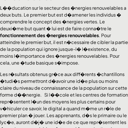
L��ducation sur le secteur des �nergies renouvelables a
deux buts. Le premier but est d�amener les individus �
comprendre le concept des �nergies vertes. Le
deuxi�me but quant � lui est de faire conna�tre le
fonctionnement des �nergies renouvelables
. Pour
atteindre le premier but, il est n�cessaire de cibler la partie
de la population qui ignore jusque-l� l�existence, du
moins l�importance des �nergies renouvelables. Pour
cela, une �tude basique s�impose.
Les r�sultats obtenus gr�ce aux diff�rents �chantillons
�tudi�s permettront d�avoir une id�e plus ou moins
claire du niveau de connaissance de la population sur cette
forme d��nergie. Si l��cole et les centres de formation
repr�sentent l�un des moyens les plus certains pour
v�hiculer ce savoir, le digital a quand m�me un r�le de
premier plan � jouer. Les apprenants, d�s le primaire ou le
lyc�e, auront d�j� une id�e de ce que repr�sentent les